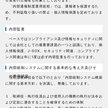
引業者の労働者も対象としております。
「内部通報制度運用規程」では、通報者を保護するた
め、不利益取り扱いの禁⽌・個人情報保護を定めておりま
す。
内部監査
ベースではコンプライアンス及び情報セキュリティに関
しては会社としての最重要課題の一つと認識しており、個
人情報保護、J-SOX、セキュリティ関連、コンプライア
ンス関連は年に1度は必ず内部監査を行っております。
内部統制システムに関する基本的な考え方及びそ
の整備状況
当社は取締役会で以下のとおり「内部統制システム構築
に関する基本方針」を決議し、整備しております。
１．取締役・執行役員および使用人の職務の執行が法令お
よび定款に適合することを確保するための体制