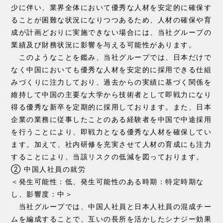
少に伴い、業界全体において優秀な人材を安定的に確保す
ることが困難な状況になりつつあるため、人材の確保や育
成が計画どおりに実施できない場合には、当社グループの
業績及び財務状況に影響を与える可能性があります。
このようなことを鑑み、当社グループでは、日本だけで
なく中国においても優秀な人材を安定的に採用できる仕組
みづくりに注力しており、過去からの実績に基づく関係を
維持して中国の主要な大学から技術者として即戦力になり
得る優秀な新卒を定期的に採用しております。また、日本
企業の業務に従事したことのある経験者を中国で中途採用
を行うことにより、即戦力となる優秀な人材を確保してい
ます。加えて、社内研修を充実させて人材の育成にも注力
することにより、当該リスクの低減を図っております。
② 中国人社員の就労
＜発生可能性：低、発生可能性のある時期：特定時期な
し、影響度：中＞
当社グループでは、中国人社員と日本人社員の混成チー
ムを編成することで、互いの長所を活かしたシナジー効果