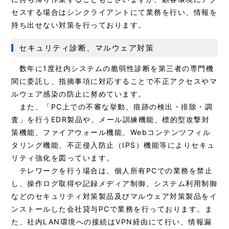
セスする場合はシンクライアントにて業務を行い、情報を
持ち出せない対策を行っております。
セキュリティ診断、マルウェア対策
数年に1度社内システムの脆弱性診断を第三者の専門機
関に委託し、指摘事項に対応することで不正アクセスやマ
ルウェア感染の防止に努めています。
また、「PC上での不審な挙動、痕跡の検出・排除・調
査」を行うEDR製品や、メール訓練機能、標的型攻撃対
策機能、ファイアウォール機能、Webコンテンツフィル
タリング機能、不正侵入防止（IPS）機能等によりセキュ
リティ強化を図っています。
テレワークを行う場合は、個人所有PCでの業務を禁止
し、操作ログ取得や記録メディア制御、システム利用制御
などのセキュリティ対策製品及びマルウェア対策製品をイ
ンストールした会社貸与PCで業務を行っております。ま
た、社内LAN環境への接続はVPN経由にて行い、情報漏