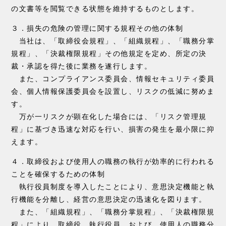
の文書等を閲覧できる状態を維持するものとします。
３．損失の危険の管理に関する規程その他の体制
当社は、「取締役会規程」、「組織規程」、「職務分掌
規程」、「決裁権限規程」その他規定を定め、所定の決
裁・承認を得た後に業務を遂行します。
また、コンプライアンス委員会、情報セキュリティ委員
会、個人情報保護委員会を設置し、リスクの低減に努めま
す。
万が一リスクが顕在化した場合には、「リスク管理規
程」に基づき迅速な対応を行い、損害の発生を最小限に抑
えます。
４．取締役および使用人の職務の執行が効率的に行われる
ことを確保するための体制
執行役員制度を導入したことにより、意思決定機能と執
行機能を分離し、経営の意思決定の迅速化を図ります。
また、「組織規程」、「職務分掌規程」、「決裁権限規
程」により、取締役、執行役員、および、使用人の職務分