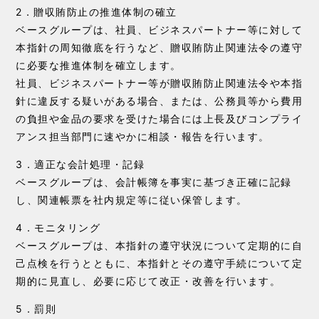
2．贈収賄防止の推進体制の確立
ベースグループは、社員、ビジネスパートナー等に対して
本指針の周知徹底を行うなど、贈収賄防止関連法令の遵守
に必要な推進体制を確立します。
社員、ビジネスパートナー等が贈収賄防止関連法令や本指
針に違反する疑いがある場合、または、公務員等から費用
の負担や金品の要求を受けた場合には上長及びコンプライ
アンス担当部門に速やかに相談・報告を行います。
3．適正な会計処理・記録
ベースグループは、会計帳簿を事実に基づき正確に記録
し、関連帳票を社内規定等に従い保管します。
4．モニタリング
ベースグループは、本指針の遵守状況について定期的に自
己点検を行うとともに、本指針とその遵守手続について定
期的に見直し、必要に応じて改正・改善を行います。
5．罰則