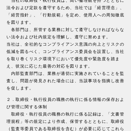
当社の取締役・執行役員は、高い倫理観を持つとともに
法令および定款を遵守するため、当社では「経営理念」、
「経営指針」、「行動規範」を定め、使用人への周知徹底
を図ります。
各部門は、所管する業務に対して遵守しなければならな
い法令および社内規定を理解し、遵守に努めます。
当社は、全社的なコンプライアンス意識の向上とリスクの
低減を図るべく、コンプライアンス委員会を設置し、当社
を取り巻くリスク環境下において優先度や緊急度を踏ま
え、状況に応じた最善の対応を図ります。
内部監査部門は、業務が適切に実施されていることを監
査し、問題が発見された場合には、当該事項を指摘し改善
を促します。
２．取締役・執行役員の職務の執行に係る情報の保存およ
び管理に関する体制
取締役・執行役員の職務の執行に係る記録は、「文書管
理規程」等の規定により作成、保管するとともに、取締役
（監査等委員である取締役を含む）が必要に応じてこれら