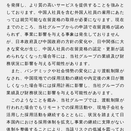
を発揮し、より質の高いサービスを提供することを強みと
しております。中国人社員を含む外国人社員の雇用にあた
っては就労可能な在留資格の取得が必要になります。現在
までのところ、当社グループからの申請で在留資格が認め
られず、事業に影響を与える事象は発生しておりません
が、日本政府及び中国政府の方針の変化や、日中関係に大
きな変化が生じ、中国人社員の在留資格の認定・更新が認
められなくなった場合等には、当社グループの業績及び財
務状況に影響を与える可能性があります。
また、パンデミックや社会情勢の変化により渡航制限が
なされ、中国現地での採用活動の継続や内定後の来日が難
しくなった場合等には採用計画に影響し、当社グループの
業績及び財務状況に影響を与える可能性があります。
このようなことを鑑み、当社グループでは、渡航制限が
行われた場合でもリモートでの採用活動や、現地子会社を
活用した採用活動を継続するとともに、状況を踏まえて日
本国内における採用体制を拡充し事業の継続に支障がない
体制を整備することにより、当該リスクの低減を図ってお