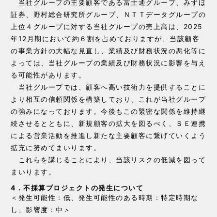
当社グループの主要顧客である富士通グループ、みずほ
証券、野村総合研究所グループ、ＮＴＴデータグループの
上位４グループに対する当社グループの売上高は、2025
年12月期において約６割を占めておりますが、当該顧客
の事業方針の大幅な見直し、業績及び財務状況の悪化等に
よっては、当社グループの業績及び財務状況に影響を与え
る可能性があります。
当社グループでは、顧客へ高い技術力を提供することに
より相互の信頼関係を構築しており、これが当社グループ
の強みになっております。今後もこの緊密な関係を維持継
続させるとともに、新規顧客の拡大を図るべく、ＳＥ連携
による営業活動を推進し新たな主要顧客に繋げていくよう
拡充に努めてまいります。
これらを講じることにより、当該リスクの低減を図って
まいります。
4．不採算プロジェクトの発生について
＜発生可能性：低、発生可能性のある時期：特定時期な
し、影響度：中＞