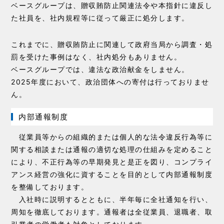
ベースグループは、贈収賄防止関連法令や本指針に違反し
た社員を、社内規程等に従って厳正に処分します。
これまでに、贈収賄防⽌に関連して政府当局から調査・処
罰を受けた事例はなく、社内処分もありません。
ベースグループでは、違法な政治献⾦をしません。
2025年度において、政治団体への寄付は⾏っておりませ
ん。
内部通報制度
従業員等からの組織的または個人的な法令違反行為等に
関する相談または通報の適切な処理の仕組みを定めること
により、不正行為等の早期発見と是正を図り、コンプライ
アンス経営の強化に資することを目的として内部通報制度
を整備しております。
入社時に説明するとともに、半年毎に全社通知を行い、
周知を徹底しております。通報者は全従業員、退職者、取