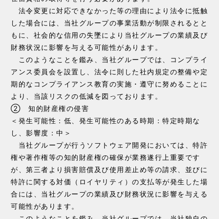
法令変更に対応できなかった等の理由により法令に抵触
した場合には、当社グループの事業活動が制限されるとと
もに、社会的な信用の失墜により当社グループの業績及び
財務状況に影響を与える可能性があります。
このようなことを鑑み、当社グループでは、コンプライ
アンス委員会を設置し、法令に則した社内規定の整備や定
期的なコンプライアンス教育の実施・遵守に努めることに
より、当該リスクの低減を図っております。
② 知的財産権の侵害
＜発生可能性：低、発生可能性のある時期：特定時期な
し、影響度：中＞
当社グループが行うソフトウェア開発においては、特許
権や著作権等の知的財産権の確保が業務遂行上重要です
が、第三者より損害賠償及び使用差止め等の請求、並びに
特許に関する対価（ロイヤリティ）の支払等が発生した場
合には、当社グループの業績及び財務状況に影響を与える
可能性があります。
このようなことを鑑み、当社グループでは、当社独自の