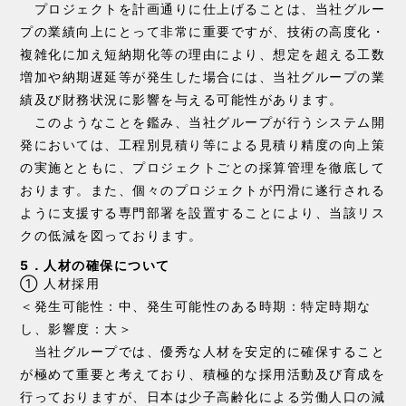
プロジェクトを計画通りに仕上げることは、当社グルー
プの業績向上にとって非常に重要ですが、技術の高度化・
複雑化に加え短納期化等の理由により、想定を超える工数
増加や納期遅延等が発生した場合には、当社グループの業
績及び財務状況に影響を与える可能性があります。
このようなことを鑑み、当社グループが行うシステム開
発においては、工程別見積り等による見積り精度の向上策
の実施とともに、プロジェクトごとの採算管理を徹底して
おります。また、個々のプロジェクトが円滑に遂行される
ように支援する専門部署を設置することにより、当該リス
クの低減を図っております。
5．人材の確保について
① 人材採用
＜発生可能性：中、発生可能性のある時期：特定時期な
し、影響度：大＞
当社グループでは、優秀な人材を安定的に確保すること
が極めて重要と考えており、積極的な採用活動及び育成を
行っておりますが、日本は少子高齢化による労働人口の減