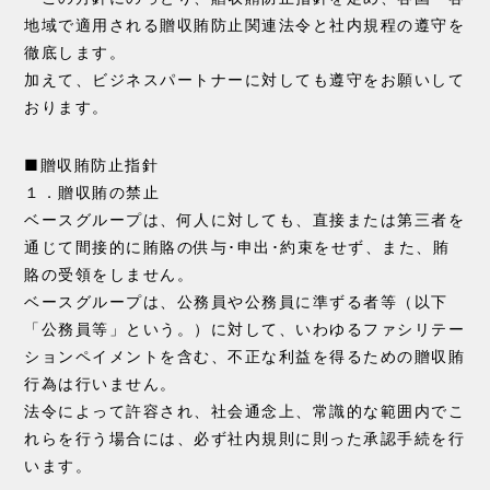
地域で適用される贈収賄防止関連法令と社内規程の遵守を
徹底します。
加えて、ビジネスパートナーに対しても遵守をお願いして
おります。
■贈収賄防止指針
１．贈収賄の禁止
ベースグループは、何人に対しても、直接または第三者を
通じて間接的に賄賂の供与･申出･約束をせず、また、賄
賂の受領をしません。
ベースグループは、公務員や公務員に準ずる者等（以下
「公務員等」という。）に対して、いわゆるファシリテー
ションペイメントを含む、不正な利益を得るための贈収賄
行為は行いません。
法令によって許容され、社会通念上、常識的な範囲内でこ
れらを行う場合には、必ず社内規則に則った承認手続を行
います。