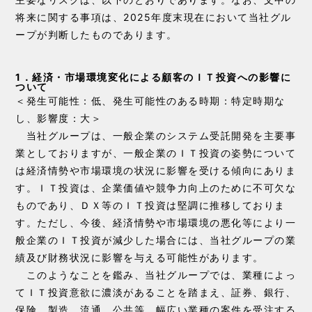
将来に関する事項は、2025年度末現在において当社グル
ープが判断したものであります。
1．経済・市場環境変化による顧客のＩＴ投資への影響に
ついて
＜発生可能性：低、発生可能性のある時期：特定時期な
し、影響度：大＞
当社グループは、一般企業のシステム受託開発を主要事
業としておりますが、一般企業のＩＴ投資の姿勢について
は経済情勢や市場環境の状況に影響を受ける傾向にありま
す。ＩＴ投資は、企業価値や競争力向上のために不可欠な
ものであり、ＤＸ等のＩＴ投資は堅調に推移しておりま
す。ただし、今後、経済情勢や市場環境の悪化等により一
般企業のＩＴ投資が減少した場合には、当社グループの業
績及び財務状況に影響を与える可能性があります。
このようなことを鑑み、当社グループでは、業種によっ
てＩＴ投資意欲に濃淡があることを踏まえ、証券、銀行、
保険、製造、流通、公共等、幅広い業種の案件を受注する